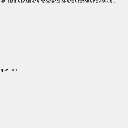
ния. Наша команда профессионалов готова помочь в
 декором. Мы гарантируем, что ваши ожидания будут не
ьшое значение. Большой банкетный зал сочетает в
льная архитектура создает атмосферу праздника. Уютная
м гостям наслаждаться каждой минутой, а светлая
ра.
 поваров и воспользоваться услугами нашей кухни.
сококачественных продуктов. У нас вы сможете выбрать
овать оригинальные рецепты, которые превратят ваш
приятия
Я МЕРОПРИЯТИЯ