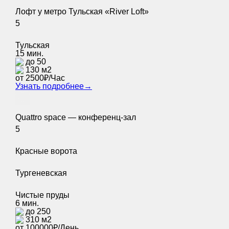
Лофт у метро Тульская «River Loft»
5
Тульская
15 мин.
до 50
130 м2
от 2500₽/Час
Узнать подробнее
→
Quattro space — конференц-зал
5
Красные ворота
Тургеневская
Чистые пруды
6 мин.
до 250
310 м2
от 100000₽/День